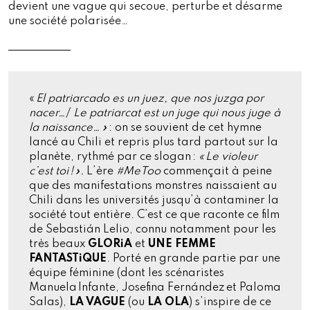
devient une vague qui secoue, perturbe et désarme
une société polarisée…
«
El patriarcado es un juez, que nos juzga por
nacer…
/
Le patriarcat est un juge qui nous juge à
la naissance… »
: on se souvient de cet hymne
lancé au Chili et repris plus tard partout sur la
planète, rythmé par ce slogan :
« Le violeur
c’est toi ! ».
L’ère
#MeToo
commençait à peine
que des manifestations monstres naissaient au
Chili dans les universités jusqu’à contaminer la
société tout entière. C’est ce que raconte ce film
de Sebastián Lelio, connu notamment pour les
très beaux
GLORiA
et
UNE FEMME
FANTASTiQUE
. Porté en grande partie par une
équipe féminine (dont les scénaristes
Manuela Infante, Josefina Fernández et Paloma
Salas),
LA VAGUE
(ou
LA OLA
) s’inspire de ce