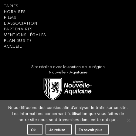
TARIFS
HORAIRES
FILMS
L’ASSOCIATION
PARTENAIRES
MENTIONS LÉGALES
PLAN DU SITE
ACCUEIL
Site réalisé avec le soutien de la région
Nouvelle - Aquitaine
Nous diffusons des cookies afin d'analyser le trafic sur ce site.
Les informations concernant l'utilisation que vous faites de
notre site nous sont transmises dans cette optique.
Ok
Je refuse
En savoir plus